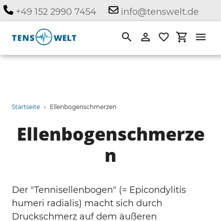
Direkt
+49 152 2990 7454
info@tenswelt.de
zum
Inhalt
Suchen
Einloggen
Einkauf
Startseite
›
Ellenbogenschmerzen
Ellenbogenschmerze
n
Der "Tennisellenbogen" (= Epicondylitis
humeri radialis) macht sich durch
Druckschmerz auf dem äußeren