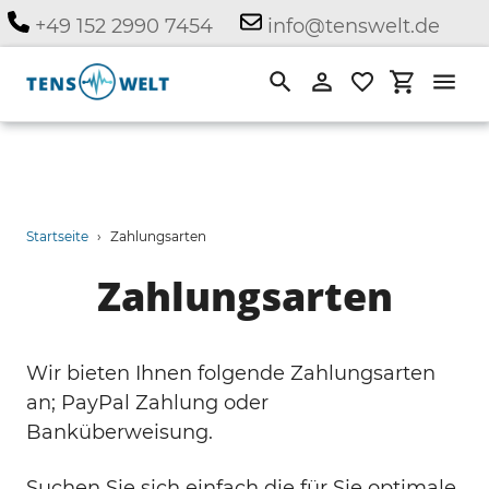
Direkt
+49 152 2990 7454
info@tenswelt.de
zum
Inhalt
Suchen
Einloggen
Einkauf
Startseite
›
Zahlungsarten
Zahlungsarten
Wir bieten Ihnen folgende Zahlungsarten
an; PayPal Zahlung oder
Banküberweisung.
Suchen Sie sich einfach die für Sie optimale