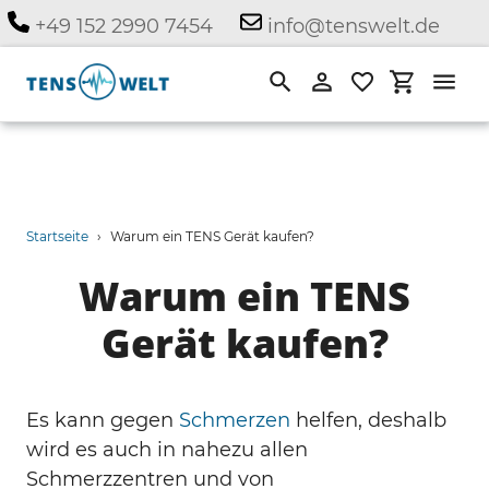
Direkt
+49 152 2990 7454
info@tenswelt.de
zum
Inhalt
Suchen
Einloggen
Einkauf
Startseite
›
Warum ein TENS Gerät kaufen?
Warum ein TENS
Gerät kaufen?
Es kann gegen
Schmerzen
helfen, deshalb
wird es auch in nahezu allen
Schmerzzentren und von