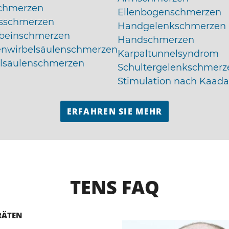
chmerzen
Ellenbogenschmerzen
asschmerzen
Handgelenkschmerzen
beinschmerzen
Handschmerzen
nwirbelsäulenschmerzen
Karpaltunnelsyndrom
lsäulenschmerzen
Schultergelenkschmerz
Stimulation nach Kaada
ERFAHREN SIE MEHR
TENS FAQ
RÄTEN