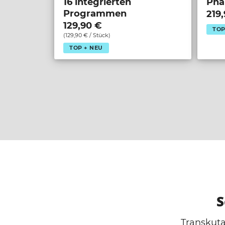
16 integrierten
Pha
Programmen
219
129,90 €
TOP
(129,90 € / Stück)
TOP + NEU
S
Transkuta