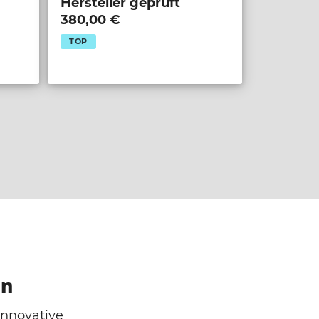
Hersteller geprüft
380,00 €
TOP
en
innovative