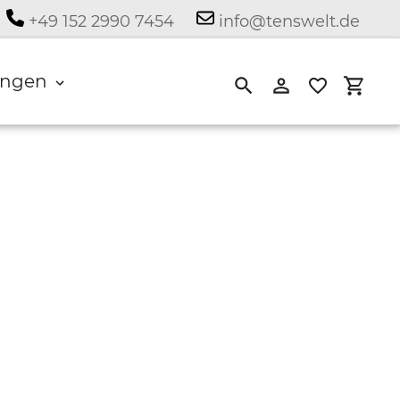
+49 152 2990 7454
info@tenswelt.de
ngen
Suchen
Einloggen
Eink