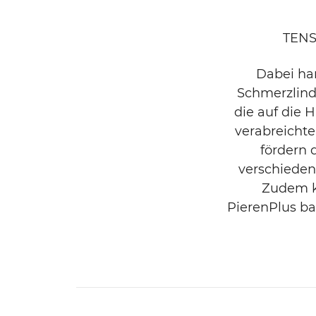
TENS 
Dabei ha
Schmerzlinde
die auf die 
verabreicht
fördern 
verschiede
Zudem k
PierenPlus ba