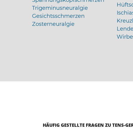
Spannungskopfschmerzen
Hüfts
Trigeminusneuralgie
Ischi
Gesichtsschmerzen
Kreuz
Zosterneuralgie
Lende
Wirbe
HÄUFIG GESTELLTE FRAGEN ZU TENS-GE