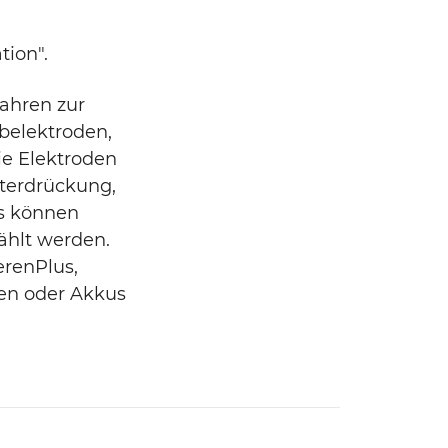
tion".
ahren zur
ebelektroden,
ie Elektroden
terdrückung,
Es können
hlt werden.
renPlus,
ien oder Akkus