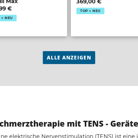
lli Max
369,00 €
,99 €
TOP + NEU
 + NEU
ALLE ANZEIGEN
chmerztherapie mit TENS - Gerät
ne elektrische Nervenstimulation (TENS) ist eine 