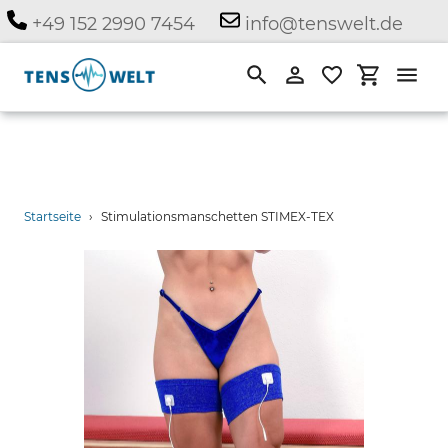
Direkt
+49 152 2990 7454
info@tenswelt.de
zum
Inhalt
Suchen
Einloggen
Einkauf
Startseite
›
Stimulationsmanschetten STIMEX-TEX