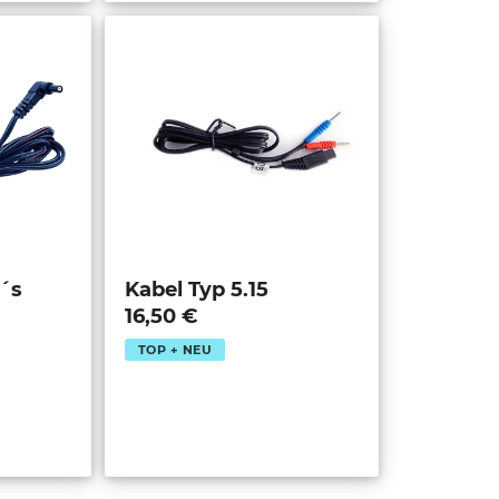
d´s
Kabel Typ 5.15
16,50 €
TOP + NEU