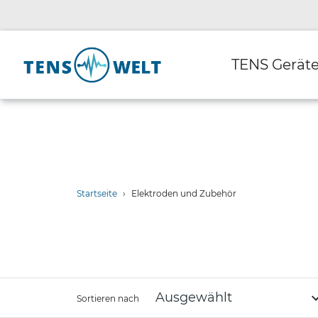
Direkt
zum
Inhalt
TENS Gerät
Startseite
›
Elektroden und Zubehör
Sortieren nach