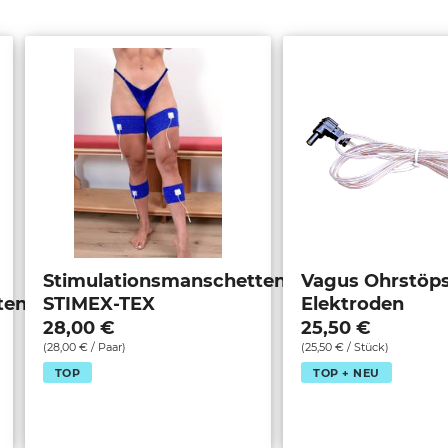
l
u
n
g
:
Stimulationsmanschetten
Vagus Ohrstöps
ten
STIMEX-TEX
Elektroden
28,00 €
25,50 €
(28,00 € / Paar)
(25,50 € / Stück)
TOP
TOP + NEU