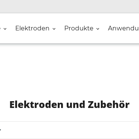
e
Elektroden
Produkte
Anwendu
S
Elektroden und Zubehör
a
m
m