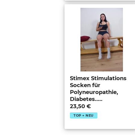
Stimex Stimulations
Socken für
Polyneuropathie,
Diabetes.....
23,50 €
TOP + NEU