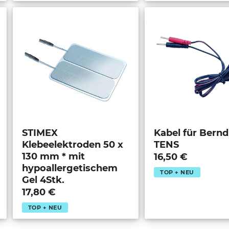
STIMEX
Kabel für Bern
Klebeelektroden 50 x
TENS
130 mm * mit
16,50 €
hypoallergetischem
TOP + NEU
Gel 4Stk.
17,80 €
TOP + NEU