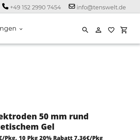
+49 152 2990 7454
info@tenswelt.de
ngen
Suchen
Einloggen
Eink
lektroden 50 mm rund
getischem Gel
€/Pkg, 10 Pkg 20% Rabatt 7,36€/Pkg