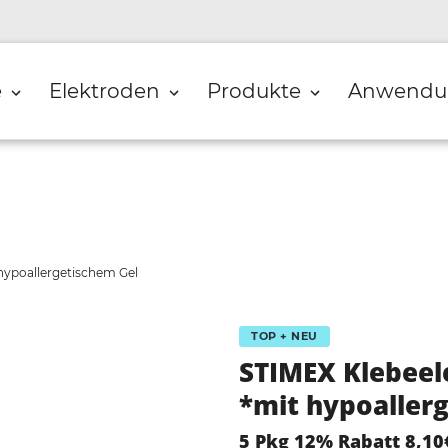
e
Elektroden
Produkte
Anwendu
ypoallergetischem Gel
TOP + NEU
STIMEX Klebee
*mit hypoaller
5 Pkg 12% Rabatt 8,10