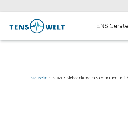
Direkt
zum
Inhalt
TENS Gerät
Startseite
›
STIMEX Klebeelektroden 50 mm rund *mit h