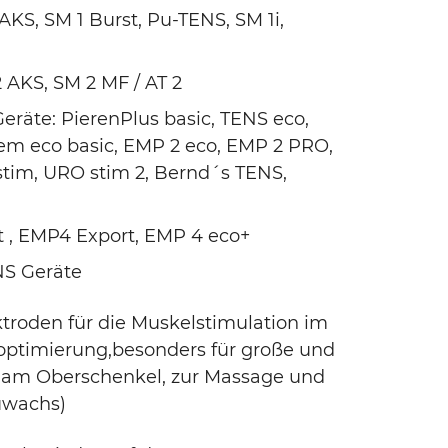
 AKS, SM 1 Burst, Pu-TENS, SM 1i,
2 AKS, SM 2 MF / AT 2
räte: PierenPlus basic, TENS eco,
em eco basic, EMP 2 eco, EMP 2 PRO,
tim, URO stim 2, Bernd´s TENS,
t , EMP4 Export, EMP 4 eco+
NS Geräte
ktroden für die Muskelstimulation im
roptimierung,besonders für große und
n am Oberschenkel, zur Massage und
uwachs)