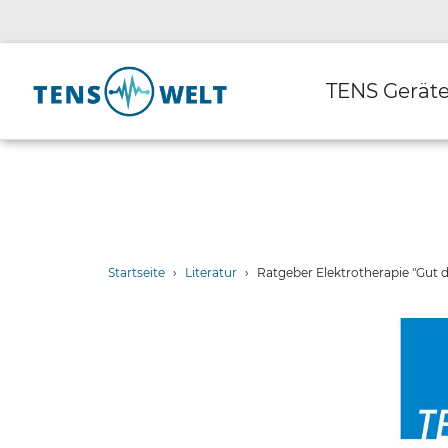
Direkt
zum
Inhalt
TENS Gerät
Startseite
›
Literatur
›
Ratgeber Elektrotherapie "Gut 