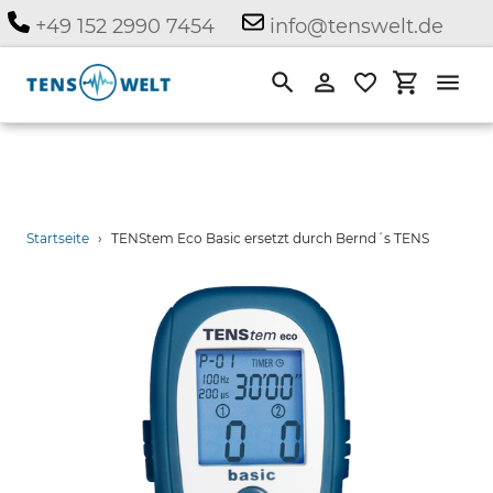
Direkt
+49 152 2990 7454
info@tenswelt.de
zum
Inhalt
Suchen
Einloggen
Einkauf
Startseite
›
TENStem Eco Basic ersetzt durch Bernd´s TENS