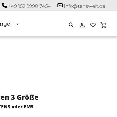
+49 152 2990 7454
info@tenswelt.de
ngen
Suchen
Einloggen
Eink
en 3 Größe
 TENS oder EMS