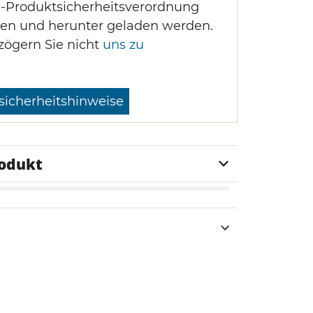
U-Produktsicherheitsverordnung
en und herunter geladen werden.
zögern Sie nicht
uns zu
sicherheitshinweise
rodukt
2 Stück
Silikongummi
56 x 28 mm