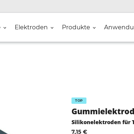
e
Elektroden
Produkte
Anwendu
TOP
Gummielektrod
Silikonelektroden für
7,15 €