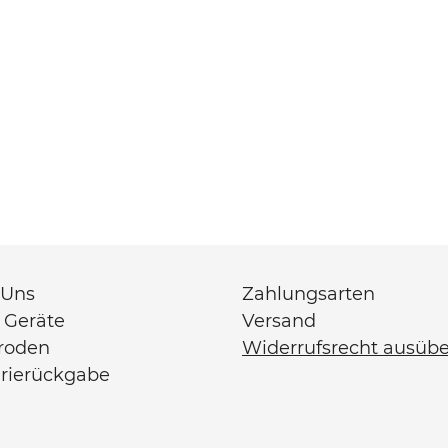
 Uns
Zahlungsarten
 Geräte
Versand
troden
Widerrufsrecht ausüb
erierückgabe