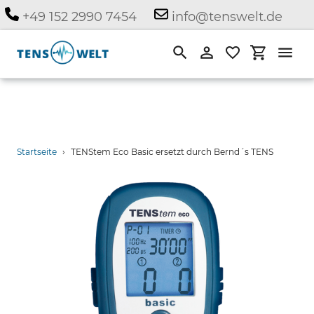
Direkt
+49 152 2990 7454
info@tenswelt.de
zum
Inhalt
Suchen
Einloggen
Einkauf
Startseite
›
TENStem Eco Basic ersetzt durch Bernd´s TENS