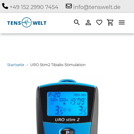
Direkt
+49 152 2990 7454
info@tenswelt.de
zum
Inhalt
Suchen
Einloggen
Einkauf
Startseite
›
URO Stim2 Tibialis-Stimulation